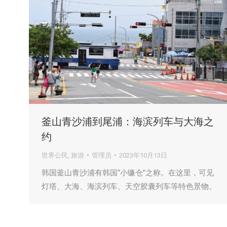
釜山青沙浦到尾浦：海滨列车与大海之
约
世界公民
,
旅游
管理员
2023年10月13日
韩国釜山青沙浦有韩国“小镰仓”之称。在这里，可见
灯塔、大海、海滨列车、天空胶囊列车等特色景物。