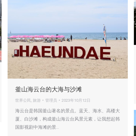
釜山海云台的大海与沙滩
世界公民
,
旅游
管理员
2023年10月12日
海云台是韩国釜山著名的景点。蓝天、海水、高楼大
厦、白沙滩，构成釜山海云台风景元素，让我想起韩
国影视剧中海滩的景…