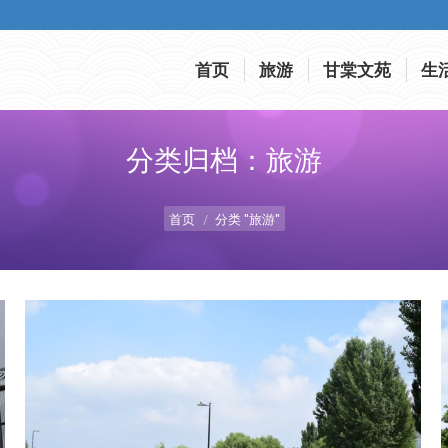
首页
旅游
甘棠文苑
生
首页
旅游
甘棠文苑
生
分类归档：
旅游
您在这里：
首页
分类 "旅游"