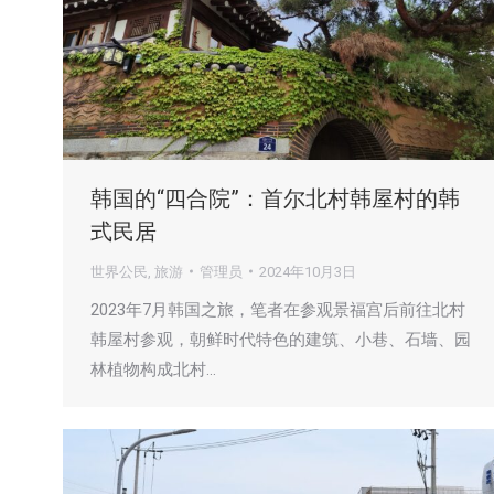
韩国的“四合院”：首尔北村韩屋村的韩
式民居
世界公民
,
旅游
管理员
2024年10月3日
2023年7月韩国之旅，笔者在参观景福宫后前往北村
韩屋村参观，朝鲜时代特色的建筑、小巷、石墙、园
林植物构成北村…