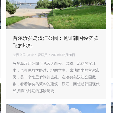
首尔汝矣岛汉江公园：见证韩国经济腾
飞的地标
世界公民
,
旅游
管理员
2024年12月28日
汝矣岛汉江公园可见蓝天白云、绿树、流动的汉江
水，也可见放学路过此地的学生、席地而坐的首尔市
民，是一个忙里偷闲的去处。在汝矣岛汉江公园散
步，看着汝矣岛繁华的建筑、汉江，回想起韩国现代
经济腾飞时期的那段历史。