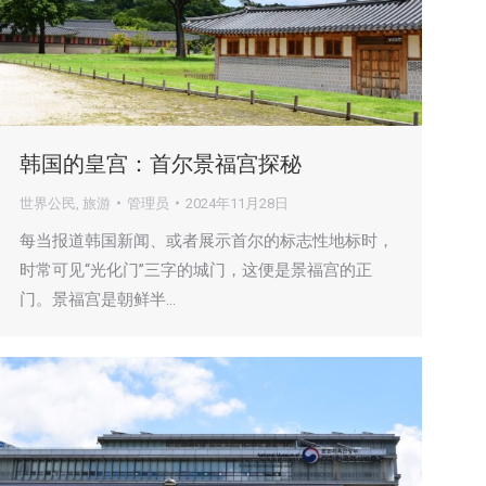
韩国的皇宫：首尔景福宫探秘
世界公民
,
旅游
管理员
2024年11月28日
每当报道韩国新闻、或者展示首尔的标志性地标时，
时常可见“光化门”三字的城门，这便是景福宫的正
门。景福宫是朝鲜半…