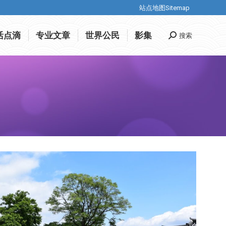
站点地图Sitemap
站点地图Sitemap
活点滴
专业文章
世界公民
影集
搜索
搜
活点滴
专业文章
世界公民
影集
搜索
搜
索
索