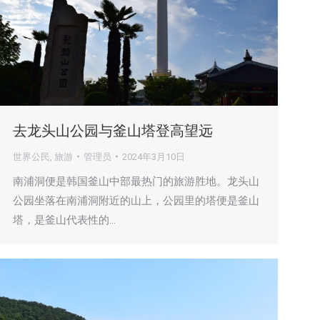
去龙头山公园与釜山塔登高望远
世界公民
,
旅游
管理员
2024年3月10日
南浦洞便是韩国釜山中部最热门的旅游胜地。龙头山
公园坐落在南浦洞附近的山上，公园里的塔便是釜山
塔，是釜山代表性的…