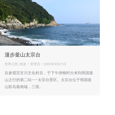
漫步釜山太宗台
世界公民
,
旅游
管理员
2023年9月21日
在参观完甘川文化村后，于下午傍晚时分来到韩国釜
山之行的第二站——太宗台景区。太宗台位于韩国釜
山影岛最南端，三面…