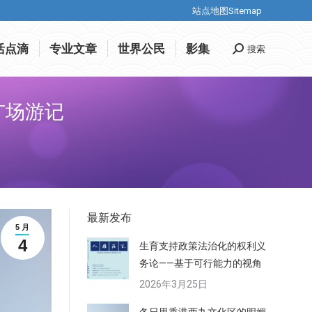
站点地图Sitemap
站点地图Sitemap
活点滴
专业文章
世界公民
影集
搜索
Search:
活点滴
专业文章
世界公民
影集
搜索
Search:
广场游记
最新发布
5 月
4
生育支持政策法治化的权利义
务论——基于可行能力的视角
2026年3月25日