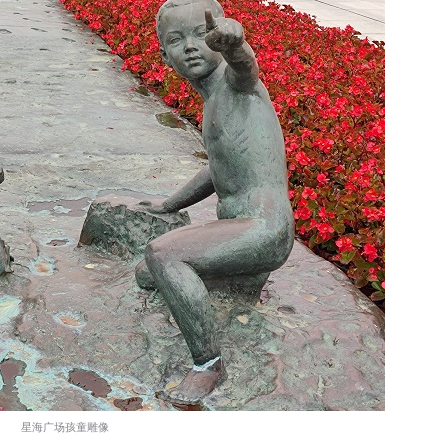
星海广场孩童雕像