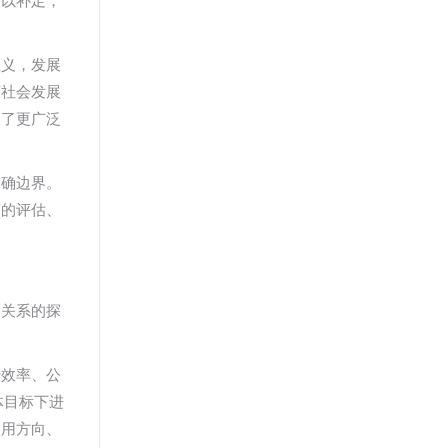
予以补足，
正义，发展
济社会发展
及了更广泛
明确边界。
策的评估、
间关系的探
转效率、公
体目标下进
使用方向、