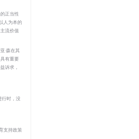
中的正当性
以人为本的
会主流价值
亚·森在其
利具有重要
利益诉求，
进行时，没
育支持政策