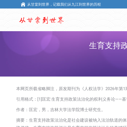
从甘棠到世界，记载我们从九江到世界的历程
从甘棠到世界，记载我们从九江到世界的历程
生育支持
本网页所载省略脚注，原发期刊为《人权法学》2026年第1
引用格式：[1]匡宏.生育支持政策法治化的权利义务论——基于可行能力
作者：匡宏，男，吉林大学法学院博士研究生。
摘要：生育支持政策法治化是社会建设被纳入法治轨道的体