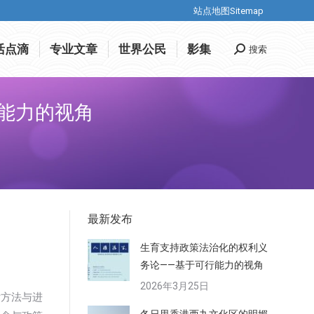
站点地图Sitemap
站点地图Sitemap
活点滴
专业文章
世界公民
影集
搜索
搜
活点滴
专业文章
世界公民
影集
搜索
搜
索
索
能力的视角
最新发布
生育支持政策法治化的权利义
务论——基于可行能力的视角
2026年3月25日
估方法与进