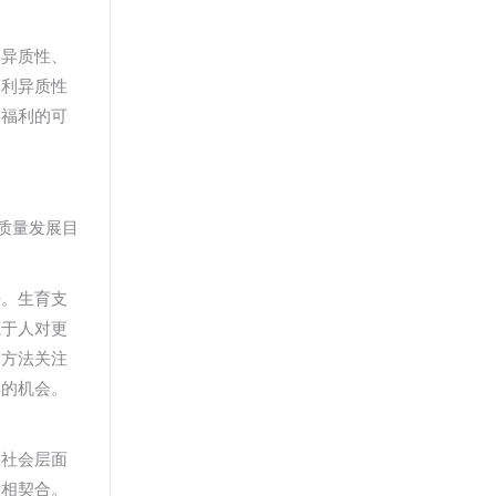
的异质性、
福利异质性
关福利的可
质量发展目
法。生育支
源于人对更
力方法关注
得的机会。
，社会层面
标相契合。