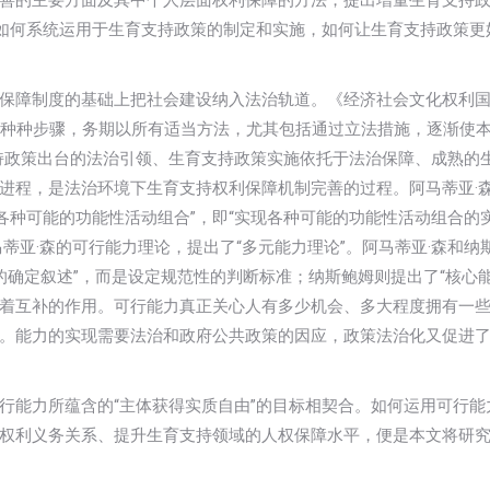
善的主要方面及其中个人层面权利保障的方法，提出增量生育支持
”如何系统运用于生育支持政策的制定和实施，如何让生育支持政策更
保障制度的基础上把社会建设纳入法治轨道。《经济社会文化权利
采取种种步骤，务期以所有适当方法，尤其包括通过立法措施，逐渐使
持政策出台的法治引领、生育支持政策实施依托于法治保障、成熟的
进程，是法治环境下生育支持权利保障机制完善的过程。阿马蒂亚·
现的、各种可能的功能性活动组合”，即“实现各种可能的功能性活动组合的
步发展了阿马蒂亚·森的可行能力理论，提出了“多元能力理论”。阿马蒂亚·森和
的确定叙述”，而是设定规范性的判断标准；纳斯鲍姆则提出了“核心能
着互补的作用。可行能力真正关心人有多少机会、多大程度拥有一
。能力的实现需要法治和政府公共政策的因应，政策法治化又促进
行能力所蕴含的“主体获得实质自由”的目标相契合。如何运用可行能
权利义务关系、提升生育支持领域的人权保障水平，便是本文将研