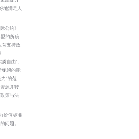
政策应提升
好地满足人
国际公约》
本盟约所确
生育支持政
森
实质自由”。
纳斯鲍姆的能
力”的范
些资源并转
了政策与法
力价值标准
究的问题。