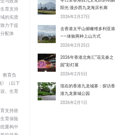
冬日里香港西九文化区的明媚
理念与政策
阳光·漫步西九龙海滨长廊
，生育支持
2026年2月27日
领域的实质
应致力于提
去香港太平山俯瞰维多利亚港
任分配体
——体验两种上山方式
2026年2月25日
2026年香港北角汇“花见春之
园”彩灯展
2026年2月5日
、教育负
施》（以下
现在的香港九龙城寨：探访香
建设。生育
港九龙寨城公园
2026年2月1日
生育支持政
，生育保险
系统重构中