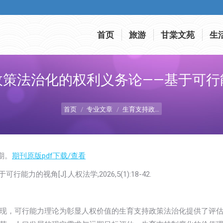
首页
旅游
甘棠文苑
生
首页
旅游
甘棠文苑
生
政策法治化的权利义务论——基于可行
您在这里：
首页
专业文章
生育支持政…
期。
期刊原版pdf下载/查看
的视角[J].人权法学,2026,5(1):18-42.
现，可行能力理论为彰显人权价值的生育支持政策法治化提供了评