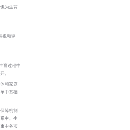
，也为生育
审视和评
生育过程中
展开。
个体和家庭
清单中基础
利保障机制
体系中。生
利束中各项