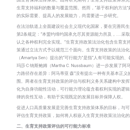
国生育保障法律体系。既有研究阐明了生育支持政策体系完
生育支持福利的数量与覆盖范围。然而，“基于权利的方法
的实际需要、提高人的发展能力，尚需要进一步研究。
在法治轨道上全面建设社会主义现代化国家，要在完善民生
第2条规定：“本盟约缔约国承允尽其资源能力所及，……
认之各种权利完全实现。”生育支持政策法治化包含生育支
策通过立法方式予以规范三个面向。生育支持政策的法治化
（Amartya Sen）提出的“可行能力”是指“人有可能实
玛莎·C·纳斯鲍姆（Martha C. Nussbaum）进一
力路径存在差异：阿马蒂亚·森“没有提出一种有关基本正义
围。两者在生育支持政策的评估与权利义务关系建构中发挥
化为自身功能性活动，可行能力理论蕴含着权利实现的逻辑
律的良性互动，有助于实现既定的发展目标并保障人权。
促进人口高质量发展是完善生育支持政策体系的目标，与可
评估生育支持政策，如何将人权嵌入生育支持政策法治化的
二、生育支持政策评估的可行能力标准