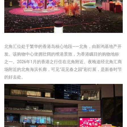
北角汇位处于繁华的香港岛核心地段——北角，由新鸿基地产开
发。该购物中心坐拥壮阔的维港景致，为香港瞩目的购物地标
之一。2026年1月的香港之行住在北角附近。夜晚途经北角汇商
场附近的北角海滨长廊，可见“花见春之园”彩灯展，是新春时节
的好去处。