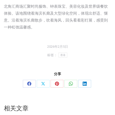
北角汇商场汇聚时尚服饰、钟表珠宝、美容化妆及世界级餐饮
体验。该地围绕着海滨长廊及大型绿化空间，体现出舒适、惬
意。沿着海滨长廊散步，吹着海风，回头看着彩灯展，感受到
一种松弛温馨感。
2026年2月5日
标签：
香港
分享
分
分
分
分
分
享
享
享
享
享
Facebook
X
Pinterest
WhatsApp
LinkedIn
相关文章