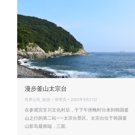
漫步釜山太宗台
世界公民
,
旅游
管理员
2023年9月21日
在参观完甘川文化村后，于下午傍晚时分来到韩国釜
山之行的第二站——太宗台景区。太宗台位于韩国釜
山影岛最南端，三面…