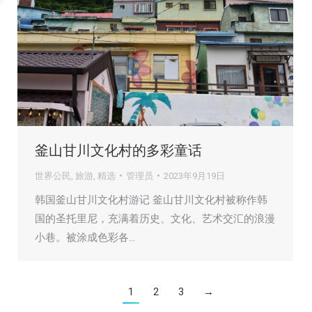
釜山甘川文化村的多彩童话
世界公民
,
旅游
,
精选
管理员
2023年9月19日
韩国釜山甘川文化村游记 釜山甘川文化村被称作韩
国的圣托里尼，充满着历史、文化、艺术交汇的浪漫
小巷。被涂成色彩各…
1
2
3
→