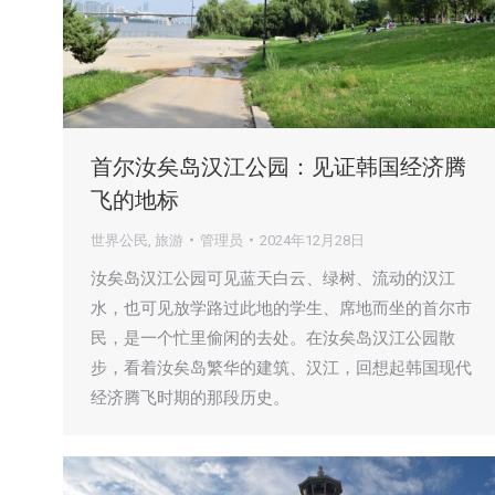
首尔汝矣岛汉江公园：见证韩国经济腾
飞的地标
世界公民
,
旅游
管理员
2024年12月28日
汝矣岛汉江公园可见蓝天白云、绿树、流动的汉江
水，也可见放学路过此地的学生、席地而坐的首尔市
民，是一个忙里偷闲的去处。在汝矣岛汉江公园散
步，看着汝矣岛繁华的建筑、汉江，回想起韩国现代
经济腾飞时期的那段历史。