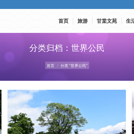
首页
旅游
甘棠文苑
生
首页
旅游
甘棠文苑
生
分类归档：
世界公民
您在这里：
首页
分类 "世界公民"