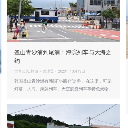
釜山青沙浦到尾浦：海滨列车与大海之
约
世界公民
,
旅游
管理员
2023年10月13日
韩国釜山青沙浦有韩国“小镰仓”之称。在这里，可见
灯塔、大海、海滨列车、天空胶囊列车等特色景物。