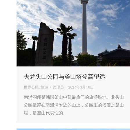
去龙头山公园与釜山塔登高望远
世界公民
,
旅游
管理员
2024年3月10日
南浦洞便是韩国釜山中部最热门的旅游胜地。龙头山
公园坐落在南浦洞附近的山上，公园里的塔便是釜山
塔，是釜山代表性的…