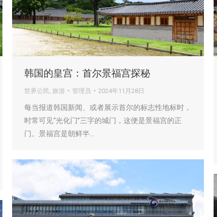
韩国的皇宫：首尔景福宫探秘
世界公民
,
旅游
管理员
2024年11月28日
每当报道韩国新闻、或者展示首尔的标志性地标时，
时常可见“光化门”三字的城门，这便是景福宫的正
门。景福宫是朝鲜半…