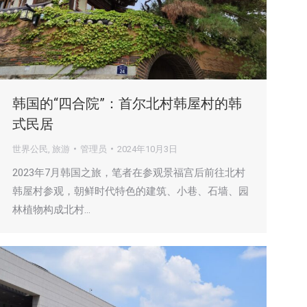
韩国的“四合院”：首尔北村韩屋村的韩
式民居
世界公民
,
旅游
管理员
2024年10月3日
2023年7月韩国之旅，笔者在参观景福宫后前往北村
韩屋村参观，朝鲜时代特色的建筑、小巷、石墙、园
林植物构成北村…