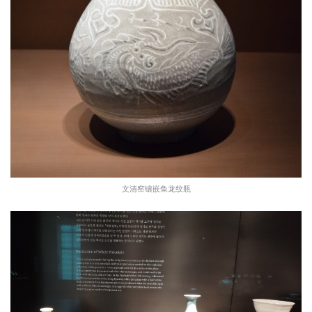
文清窑镶嵌鱼龙纹瓶