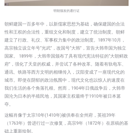
明朝颁发的通行证
朝鲜建国一百多年中，以新儒家思想为基础，确保建国的合法
性和王权的合法性，重组文化和制度，建立了统治制度。朝鲜
建立了行政、礼仪、军事权力集中的政治制度。1897年10月，
高宗独立设立年号“光武”，改国号“大韩”，宣告大韩帝国为独立
国家。 1899年，大韩帝国颁布了具有现代宪法特征的“大朝鲜政
府”，强化了天皇的权威，并尝试了各种改革。随着有轨电车、
通讯、铁路等西方文明的相继传入，汉阳变成了一座现代化的
城市。即使在阴郁的政治氛围中，现代文化也以惊人的速度在
我们生活的各个角落扎根。然而，1904年日俄战争后，大韩帝
国沦为日本的半殖民地，其国家主权最终于1910年被日本篡
夺。
这幅肖像于太宗10年(1410年)被供奉在全州府，英祖39年
（1763年）曾进行过一次修复，高宗9年（1872年）在原稿的基
础上重新绘制。