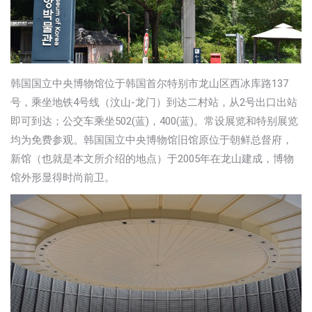
韩国国立中央博物馆位于韩国首尔特别市龙山区西冰库路137
号，乘坐地铁4号线（汶山-龙门）到达二村站，从2号出口出站
即可到达；公交车乘坐502(蓝)，400(蓝)。常设展览和特别展览
均为免费参观。韩国国立中央博物馆旧馆原位于朝鲜总督府，
新馆（也就是本文所介绍的地点）于2005年在龙山建成，博物
馆外形显得时尚前卫。