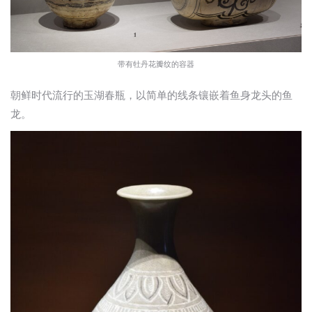
带有牡丹花瓣纹的容器
朝鲜时代流行的玉湖春瓶，以简单的线条镶嵌着鱼身龙头的鱼
龙。