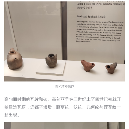
鸟和精神信仰
高句丽时期的瓦片和砖。高句丽早在三世纪末至四世纪初就开
始建造瓦房，迁都平壤后，藤蔓纹、妖纹、几何纹与莲花纹一
起出现。