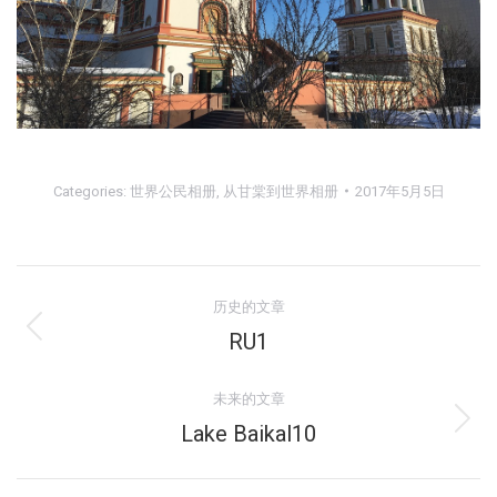
Categories:
世界公民相册
,
从甘棠到世界相册
2017年5月5日
相
历史的文章
册
RU1
上
一
导
个
未来的文章
航
相
Lake Baikal10
下
册：
一
个