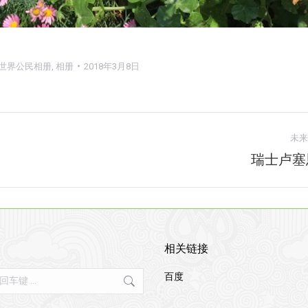
世界公民相册
,
相册
2018年3月8日
未来
瑞士卢塞
下
一
个
相
册：
相关链接
百度