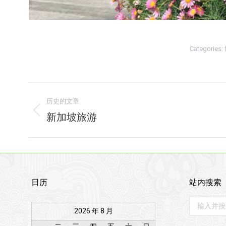
Categories:
相
历史的文章
册
新加坡旅游
上
一
导
个
航
相
册：
日历
站内搜索
Search:
2026 年 8 月