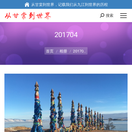
从甘棠到世界，记载我们从九江到世界的历程
搜索
Search:
201704
您在这里：
首页
相册
20170…