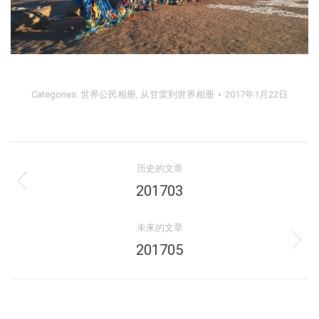
Categories:
世界公民相册
,
从甘棠到世界相册
2017年1月22日
相
历史的文章
册
201703
上
一
导
个
未来的文章
航
相
201705
下
册：
一
个
相