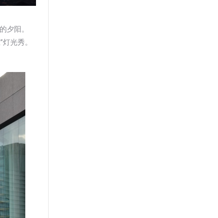
港的夕阳。
”灯光秀。