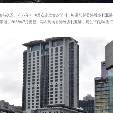
落与夜景。2022年7、8月在家欣赏夕阳时，时常想起香港维多利亚
漫。2025年7月更新：再次到访香港维多利亚港，观赏“幻彩咏香江