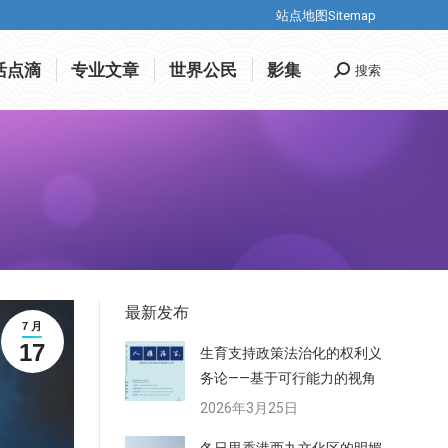
站点地图Sitemap
站点地图Sitemap
活点滴
专业文章
世界公民
影集
搜索
搜
活点滴
专业文章
世界公民
影集
搜索
搜
索
索
最新发布
7 月
17
生育支持政策法治化的权利义
务论——基于可行能力的视角
2026年3月25日