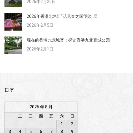
2026年2月25日
2026年香港北角汇“花见春之园”彩灯展
2026年2月5日
现在的香港九龙城寨：探访香港九龙寨城公园
2026年2月1日
日历
2026 年 8 月
一
二
三
四
五
六
日
1
2
3
4
5
6
7
8
9