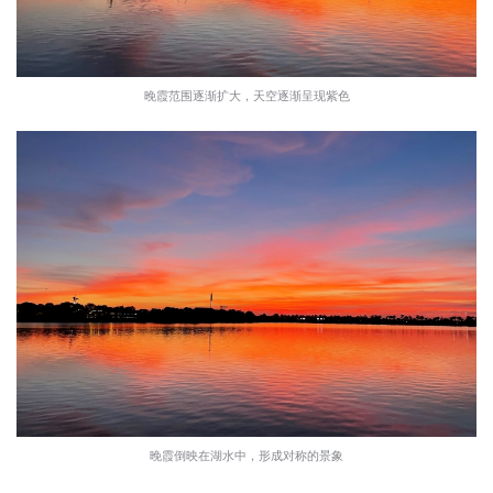
晚霞范围逐渐扩大，天空逐渐呈现紫色
晚霞倒映在湖水中，形成对称的景象