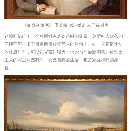
《家庭肖像画》 季莫费·戈洛维奇·米亚赫科夫
这幅画描绘了一个莫斯科家庭饮茶时的场景。莫斯科人饮茶的
习惯牢牢扎根于俄罗斯贵族和商人的生活中。在一天家庭愉快
的休息时刻，可以边喝茶边聊天，讨论当时最新消息。体现出
主人的家里井然有序、安然自得的生活，也是家庭和睦的象
征。