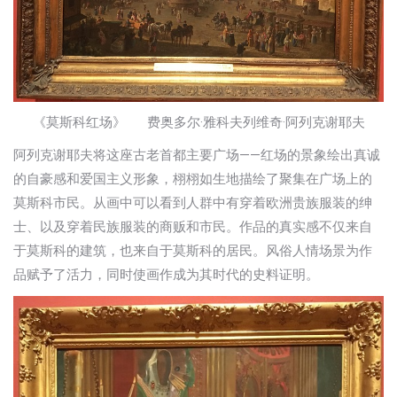
《莫斯科红场》 费奥多尔·雅科夫列维奇·阿列克谢耶夫
阿列克谢耶夫将这座古老首都主要广场——红场的景象绘出真诚
的自豪感和爱国主义形象，栩栩如生地描绘了聚集在广场上的
莫斯科市民。从画中可以看到人群中有穿着欧洲贵族服装的绅
士、以及穿着民族服装的商贩和市民。作品的真实感不仅来自
于莫斯科的建筑，也来自于莫斯科的居民。风俗人情场景为作
品赋予了活力，同时使画作成为其时代的史料证明。