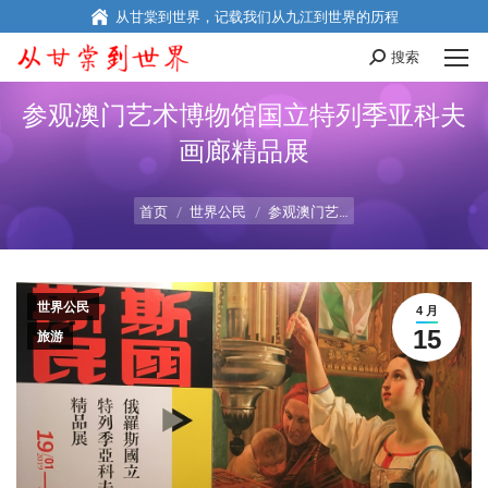
从甘棠到世界，记载我们从九江到世界的历程
搜索
Search:
参观澳门艺术博物馆国立特列季亚科夫
画廊精品展
您在这里：
首页
世界公民
参观澳门艺…
世界公民
4 月
15
旅游