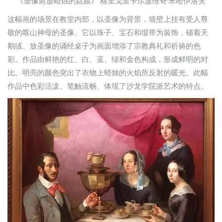
《圣像前放蜡烛的姑娘》 格里戈里卡尔波维奇·米哈伊洛夫
这幅画的场景在教堂内部，以圣像为背景，墙壁上挂有受人尊
敬的喀山神母的圣像。它以珠子、宝石和缎带为装饰，铺着天
鹅绒、放圣像的诵经桌子为画面增添了宗教典礼和祈祷的色
彩。作品由鲜艳的红、白、蓝、绿和金色构成，形成鲜明的对
比。明亮的颜色突出了衣物上蜡烛的火焰所反射的暖光。此幅
作品中色彩活泼、笔触流畅、体现了沙龙学院派艺术的特点。