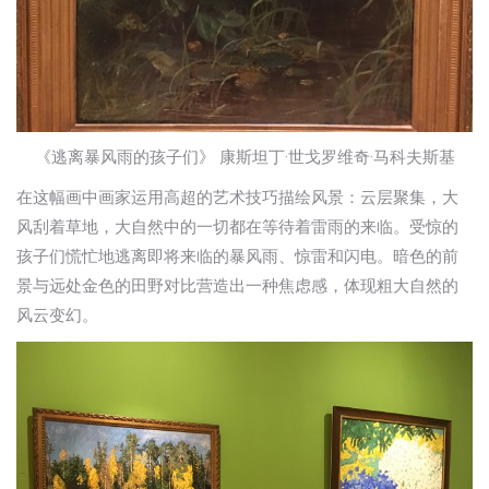
《逃离暴风雨的孩子们》 康斯坦丁·世戈罗维奇·马科夫斯基
在这幅画中画家运用高超的艺术技巧描绘风景：云层聚集，大
风刮着草地，大自然中的一切都在等待着雷雨的来临。受惊的
孩子们慌忙地逃离即将来临的暴风雨、惊雷和闪电。暗色的前
景与远处金色的田野对比营造出一种焦虑感，体现粗大自然的
风云变幻。