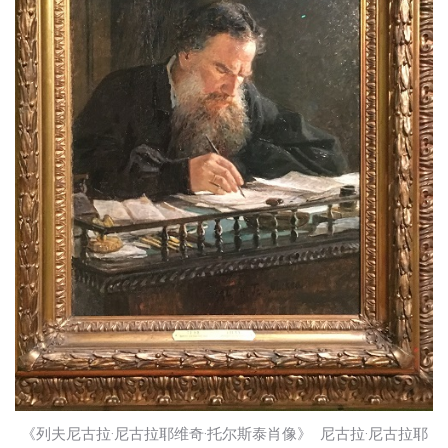
《列夫尼古拉·尼古拉耶维奇·托尔斯泰肖像》 尼古拉·尼古拉耶