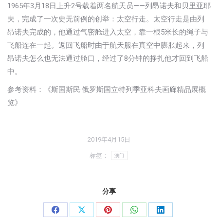
1965年3月18日上升2号载着两名航天员——列昂诺夫和贝里亚耶
夫，完成了一次史无前例的创举：太空行走。太空行走是由列
昂诺夫完成的，他通过气密舱进入太空，靠一根5米长的绳子与
飞船连在一起。返回飞船时由于航天服在真空中膨胀起来，列
昂诺夫怎么也无法通过舱口，经过了8分钟的挣扎他才回到飞船
中。
参考资料：《斯国斯民·俄罗斯国立特列季亚科夫画廊精品展概
览》
2019年4月15日
标签：
澳门
分享
分
分
分
分
分