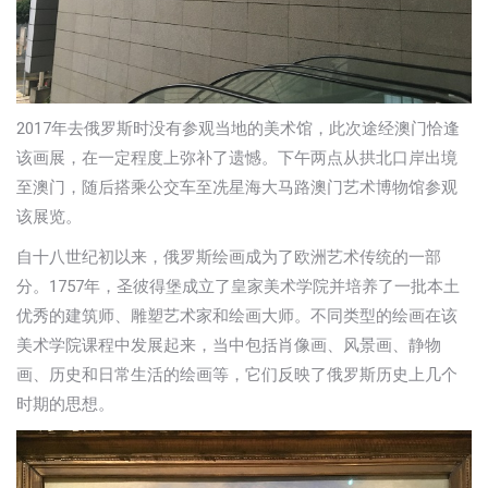
2017年去俄罗斯时没有参观当地的美术馆，此次途经澳门恰逢
该画展，在一定程度上弥补了遗憾。下午两点从拱北口岸出境
至澳门，随后搭乘公交车至冼星海大马路澳门艺术博物馆参观
该展览。
自十八世纪初以来，俄罗斯绘画成为了欧洲艺术传统的一部
分。1757年，圣彼得堡成立了皇家美术学院并培养了一批本土
优秀的建筑师、雕塑艺术家和绘画大师。不同类型的绘画在该
美术学院课程中发展起来，当中包括肖像画、风景画、静物
画、历史和日常生活的绘画等，它们反映了俄罗斯历史上几个
时期的思想。