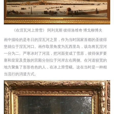
《在涅瓦河上滑雪》 阿列克斯·彼得洛维奇·博戈柳博夫
画中描绘的是冬日的涅瓦河之景，作为当时国家首都的圣彼得
堡就位于涅瓦河口。画作取景角度为瓦西里岛，该岛将瓦涅河
一分为二。严寒冰封了河流，把河面变成了雪原，彼得保罗要
塞和皇室及贵族的宫殿分别位于河岸左右两侧。在河道较宽的
地方聚集了形形色色的人，在冰上滑雪橇。这在当时是一种相
当流行的消遣方式。