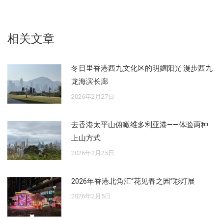
享
享
享
享
享
Facebook
X
Pinterest
WhatsApp
LinkedIn
相关文章
冬日里香港西九文化区的明媚阳光·漫步西九
龙海滨长廊
2026年2月27日
去香港太平山俯瞰维多利亚港——体验两种
上山方式
2026年2月25日
2026年香港北角汇“花见春之园”彩灯展
2026年2月5日