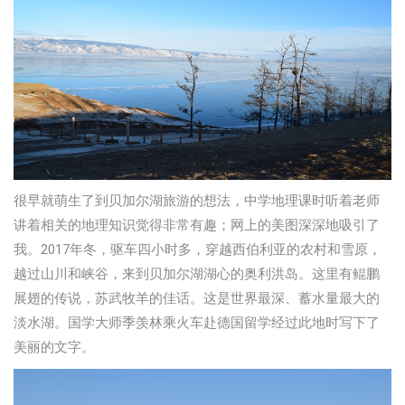
很早就萌生了到贝加尔湖旅游的想法，中学地理课时听着老师
讲着相关的地理知识觉得非常有趣；网上的美图深深地吸引了
我。2017年冬，驱车四小时多，穿越西伯利亚的农村和雪原，
越过山川和峡谷，来到贝加尔湖湖心的奥利洪岛。这里有鲲鹏
展翅的传说，苏武牧羊的佳话。这是世界最深、蓄水量最大的
淡水湖。国学大师季羡林乘火车赴德国留学经过此地时写下了
美丽的文字。