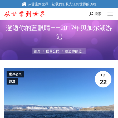
从甘棠到世界，记载我们从九江到世界的历程
搜索
Search:
邂逅你的蓝眼睛——2017年贝加尔湖游
记
您在这里：
首页
世界公民
邂逅你的蓝…
世界公民
1 月
22
旅游