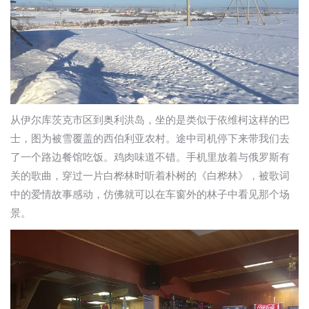
从伊尔库茨克市区到奥利洪岛，坐的是类似于依维柯这样的巴
士，图为被雪覆盖的西伯利亚农村。途中司机停下来带我们去
了一个路边餐馆吃饭。鸡肉味道不错。手机里放着与俄罗斯有
关的歌曲，穿过一片白桦林时听着朴树的《白桦林》，被歌词
中的爱情故事感动，仿佛就可以在车窗外的林子中看见那个场
景。