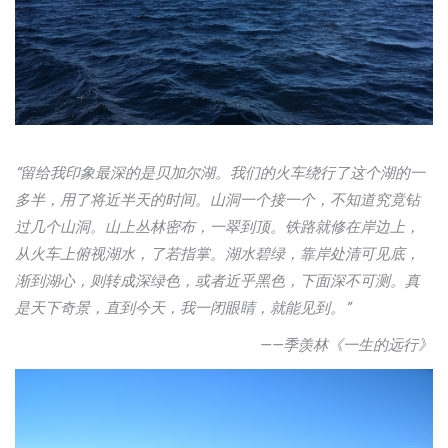
“留给我印象最深的是贝加尔湖。我们的火车绕行了这个湖的一
多半，用了将近半天的时间。山洞一个接一个，不知道究竟钻
过几个山洞。山上丛林密布，一翠到顶。铁路就修在岸边上，
从火车上俯视湖水，了若指掌。湖水碧绿，靠岸处清可见底，
渐到湖心，则转成深绿色，或者近乎黑色，下面深不可测。真
是天下奇景，直到今天，我一闭眼睛，就能见到。”
——季羡林《一生的远行》