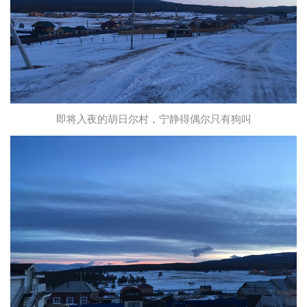
即将入夜的胡日尔村，宁静得偶尔只有狗叫