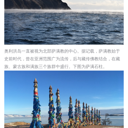
奥利洪岛一直被视为北部萨满教的中心。据记载，萨满教始于
史前时代，曾在亚洲范围广为流传，后与藏传佛教结合，在藏
族、蒙古族和满族三个族群中盛行。下图为萨满石柱。