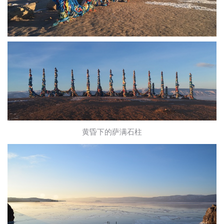
黄昏下的萨满石柱