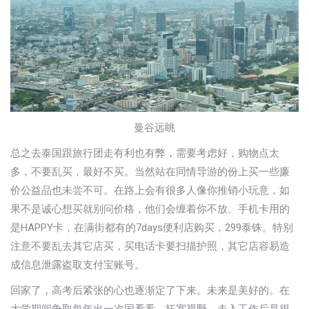
曼谷远眺
总之去泰国跟旅行团走有利也有弊，需要考虑好，购物点太
多，不要乱买，最好不买。当然站在同情导游的份上买一些廉
价公益品也未尝不可。在路上会有很多人像你推销小玩意，如
果不是诚心想买就别问价格，他们会缠着你不放。手机卡用的
是HAPPY卡，在满街都有的7days便利店购买，299泰铢。特别
注意不要乱去其它店买，买电话卡要扫描护照，其它店容易造
成信息泄露盗取支付宝账号。
回家了，高考后紧张的心也逐渐定了下来。未来是美好的。在