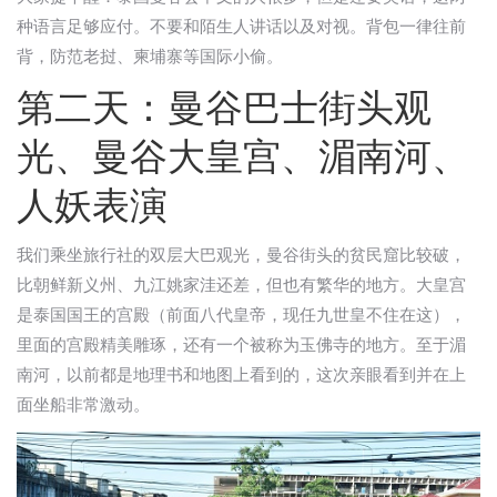
种语言足够应付。不要和陌生人讲话以及对视。背包一律往前
背，防范老挝、柬埔寨等国际小偷。
第二天：曼谷巴士街头观
光、曼谷大皇宫、湄南河、
人妖表演
我们乘坐旅行社的双层大巴观光，曼谷街头的贫民窟比较破，
比朝鲜新义州、九江姚家洼还差，但也有繁华的地方。大皇宫
是泰国国王的宫殿（前面八代皇帝，现任九世皇不住在这），
里面的宫殿精美雕琢，还有一个被称为玉佛寺的地方。至于湄
南河，以前都是地理书和地图上看到的，这次亲眼看到并在上
面坐船非常激动。