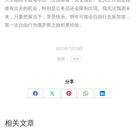
大学期间争取每年出一次国看看，拓宽视野。走入工作后是很
难有出去的机会，特别是公务员还会限制出境。我无法预测未
来，只要把握当下，享受快乐。明年可能会自由行去新加坡，
第一次自由行为俄罗斯之旅积累经验。
2015年7月20日
标签：
泰国
分享
分
分
分
分
分
享
享
享
享
享
至
至
至
至
至
相关文章
Facebook
X
Pinterest
WhatsApp
LinkedIn