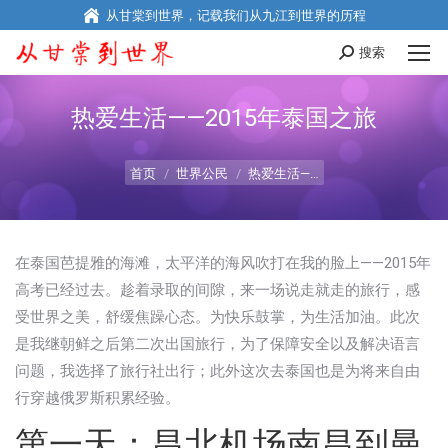
从甘棠到世界，记载我们从九江到世界的历程
搜索
搜
索
热爱生活——2015年泰国之旅
您在这里：
首页
世界公民
热爱生活—…
在泰国芭提雅的海滩，太平洋的海风吹打在我的脸上——2015年
高考已经过去。趁着录取的间隙，来一场说走就走的旅行，感
受世界之美，舒缓焦躁心态。为快乐鼓掌，为生活加油。此次
是我继朝鲜之后第二次出国旅行，为了保障安全以及解决语言
问题，我选择了旅行社出行；此外这次去泰国也是为将来自由
行穿越俄罗斯积累经验。
第一天：昌北机场南昌到曼