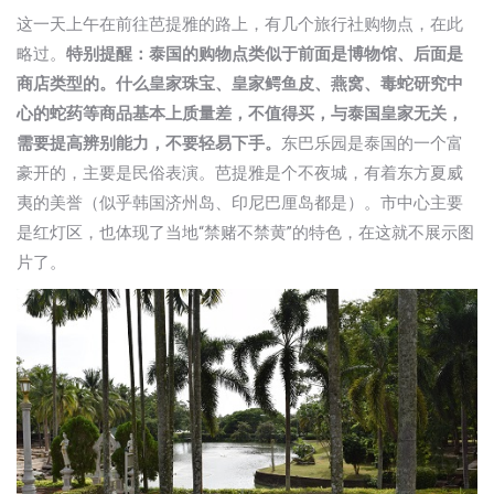
这一天上午在前往芭提雅的路上，有几个旅行社购物点，在此
略过。
特别提醒：泰国的购物点类似于前面是博物馆、后面是
商店类型的。什么皇家珠宝、皇家鳄鱼皮、燕窝、毒蛇研究中
心的蛇药等商品基本上质量差，不值得买，与泰国皇家无关，
需要提高辨别能力，不要轻易下手。
东巴乐园是泰国的一个富
豪开的，主要是民俗表演。芭提雅是个不夜城，有着东方夏威
夷的美誉（似乎韩国济州岛、印尼巴厘岛都是）。市中心主要
是红灯区，也体现了当地“禁赌不禁黄”的特色，在这就不展示图
片了。