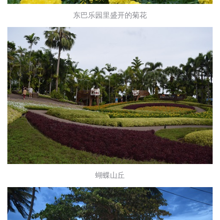
东巴乐园里盛开的菊花
蝴蝶山丘