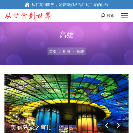
从甘棠到世界，记载我们从九江到世界的历程
搜索
Search:
高雄
您在这里：
首页
相册
高雄
美丽岛光之穹顶