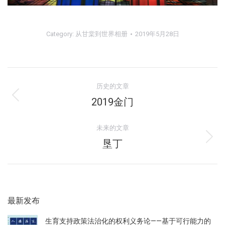
Category:
从甘棠到世界相册
2019年5月28日
相
历史的文章
册
2019金门
上
一
导
个
未来的文章
航
相
垦丁
下
册：
一
个
相
册：
最新发布
生育支持政策法治化的权利义务论——基于可行能力的