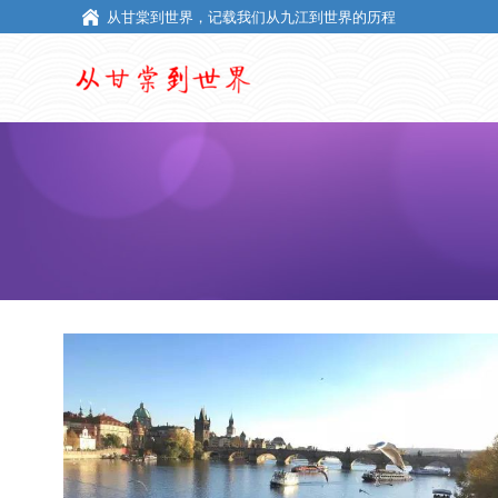
从甘棠到世界，记载我们从九江到世界的历程
从甘棠到世界，记载我们从九江到世界的历程