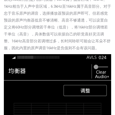
1kHz相当于人声中音区域，6.3kHz至16kHz属于高音部分。对于
忠于音乐原声的调音，选择播放器预设的原声即可。但若感觉
预设的原声均衡器低音不够清晰、高音不够通透，可以设置自
定义将60Hz部分调增若干单位（低音），将16kHz部分调增若
干单位（高音），具体数值可以依据自己的听觉喜好灵活调
整。16kHz高音部分若调增过多，长时间聆听可能会让耳朵不舒
服，因此内置的原声调音16kHz是负值则不会有该问题。