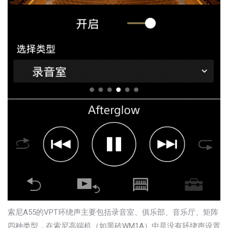
索尼A55的VPT环绕声主要包括录音室、俱乐部、音乐厅、矩阵
四种类型，在索尼高端机（如黑砖WM1A）中是没有环绕声设置