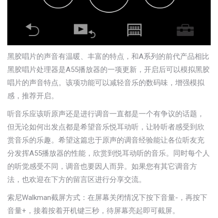
黑胶唱片的声音有温暖、丰富的特点，和A系列的前代产品相比
黑胶唱片处理器是A55播放器的一项更新，开启后可以模拟黑胶
唱片的声音特点。该项功能可以减轻音乐的数码味，增强模拟
感，推荐开启。
听音乐应该听原声还是进行调音一直都是一个有争议的话题，
但无论如何出发点都是希望音乐悦耳动听，让聆听者感受到欣
赏音乐的乐趣。希望这篇忠于原声的调音经验能让各位听友充
分发挥A55播放器的性能，欣赏到悦耳动听的音乐。同时每个人
的听觉感受不同，调音也要因人而异。如果您有其它调音方
法，也欢迎在下方的留言区进行分享交流。
索尼Walkman截屏方式：在屏幕关闭情况下按下音量-，再按下
音量+，接着按着开机键三秒，待屏幕亮起即可截屏。