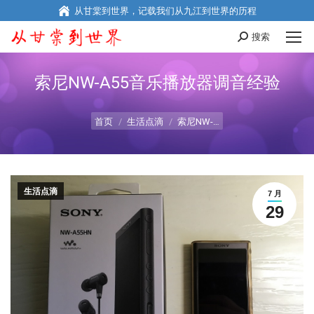
从甘棠到世界，记载我们从九江到世界的历程
搜索
Search:
索尼NW-A55音乐播放器调音经验
您在这里：
首页
生活点滴
索尼NW-…
生活点滴
7 月
29