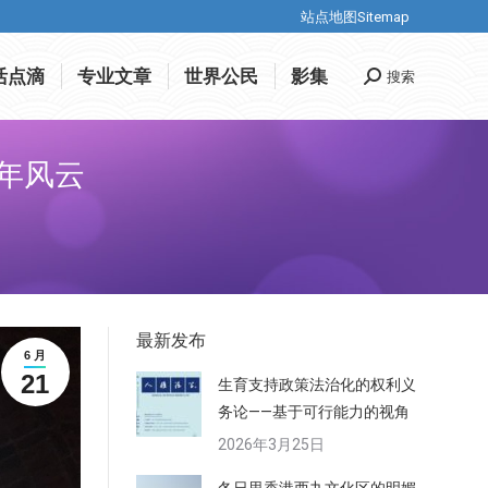
站点地图Sitemap
站点地图Sitemap
活点滴
专业文章
世界公民
影集
搜索
搜
活点滴
专业文章
世界公民
影集
搜索
搜
索
索
年风云
最新发布
6 月
21
生育支持政策法治化的权利义
务论——基于可行能力的视角
2026年3月25日