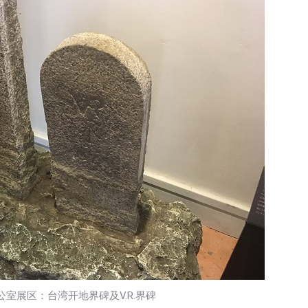
室展区：台湾开地界碑及V.R.界碑