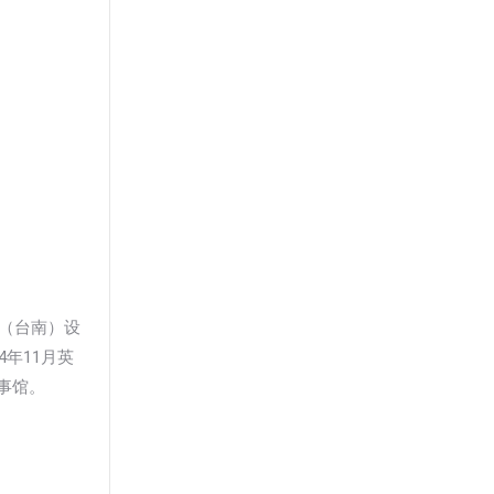
府（台南）设
年11月英
事馆。