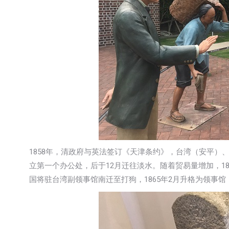
1858年，清政府与英法签订《天津条约》，台湾（安平）
立第一个办公处，后于12月迁往淡水。随着贸易量增加，18
国将驻台湾副领事馆南迁至打狗，1865年2月升格为领事