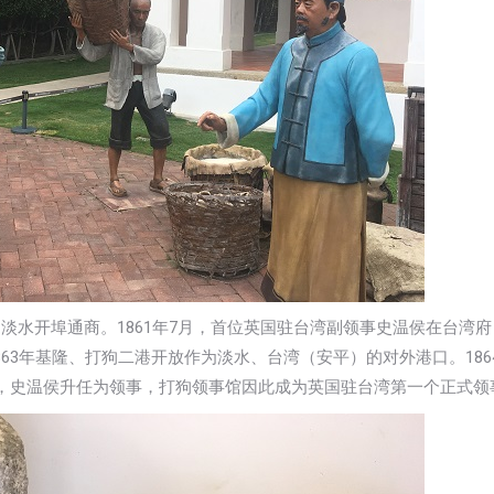
、淡水开埠通商。1861年7月，首位英国驻台湾副领事史温侯在台湾
63年基隆、打狗二港开放作为淡水、台湾（安平）的对外港口。1864
馆，史温侯升任为领事，打狗领事馆因此成为英国驻台湾第一个正式领