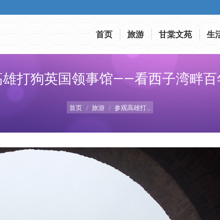
首页
旅游
甘棠文苑
生
首页
旅游
甘棠文苑
生
高雄打狗英国领事馆——看西子湾畔百
您在这里：
首页
旅游
参观高雄打…