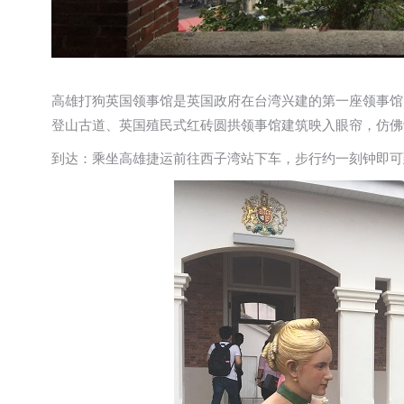
高雄打狗英国领事馆是英国政府在台湾兴建的第一座领事馆
登山古道、英国殖民式红砖圆拱领事馆建筑映入眼帘，仿佛
到达：乘坐高雄捷运前往西子湾站下车，步行约一刻钟即可