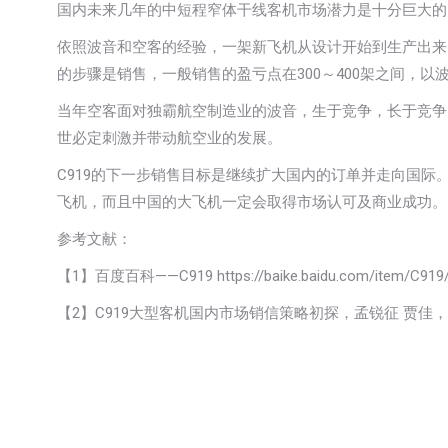
国内未来几年的中短程窄体干线客机市场潜力是十分巨大的
依照波音和空客的经验，一架新飞机从设计开始到生产出来需
的步骤是销售，一般销售的盈亏点在300～400架之间，以波
当年空客面对独霸航空制造业的波音，生于竞争，长于竞争
世必定刺激并带动航空业的发展。
C919的下一步销售目标是继续扩大国内的订单并走向国
飞机，而且中国的大飞机一定会取得市场认可及商业成功。
参考文献：
【1】百度百科——C919 https://baike.baidu.com/item/C919/2
【2】C919大型客机国内市场销信策略初探，孟锐征 贾佳，民用