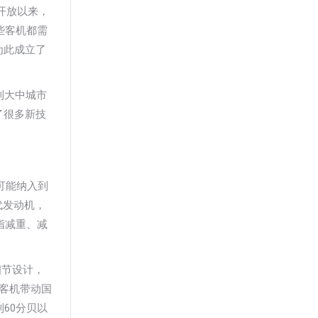
革开放以来，
些客机都需
为此成立了
到大中城市
了很多新技
有可能纳入到
代发动机，
指减重、减
细节设计，
型客机带动国
60分贝以