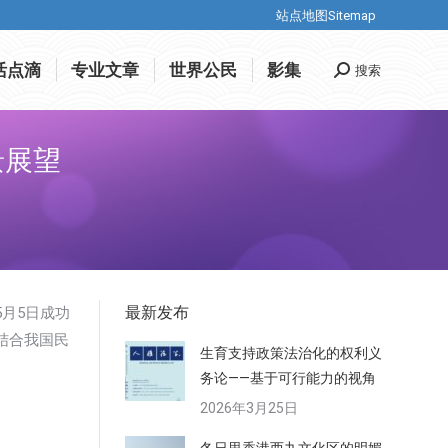
站点地图Sitemap
站点地图Sitemap
活点滴
专业文章
世界公民
影集
搜索
Search:
活点滴
专业文章
世界公民
影集
搜索
Search:
景展望
最新发布
5月5日成功
结合我国民
生育支持政策法治化的权利义
务论——基于可行能力的视角
2026年3月25日