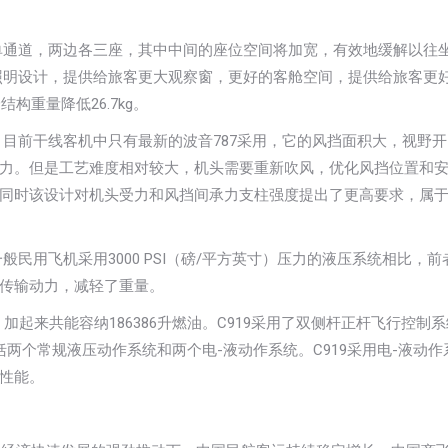
用单通道，两边各三座，其中中间的座位空间将加宽，有效地缓解以往
、照明设计，提供给旅客更大观察窗，更好的客舱空间，提供给旅客更
结构重量降低26.7kg。
，目前干线客机中只有最新的波音787采用，它的风挡面积大，视野
力。但是工艺难度相对较大，机头需要重新吹风，优化风挡位置和
同时该设计对机头受力和风挡间承力支柱强度提出了更高要求，属
与一般民用飞机采用3000 PSI（磅/平方英寸）压力的液压系统相比，
传输动力，减轻了重量。
加起来共能容纳186386升燃油。C919采用了双侧杆正杆飞行控制
两个常规液压动作系统和两个电-液动作系统。C919采用电-液动作
性能。