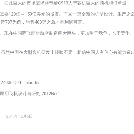
，如此巨大的市场需求将带给C919大型客机巨大的商机和订单量。
要120亿～150亿美元的投资。而且一架全新的机型设计、生产之
音787为例，销售480架之后才有利润可言。
。现在中国商飞面对航空制造两大巨头，更加生于竞争，长于竞争。C
际。虽然中国在大型客机研发上经验不足，相信中国人有信心有能力造
400615?fr=aladdin
飞机设计与研究 2012No.1
2017年12月5日