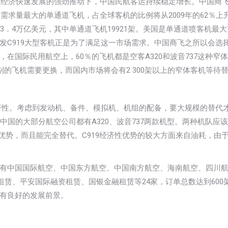
中国经济快速发展的强劲推动下，中国民航客运持续稳定增长。中国商
需求量最大的单通道飞机，占全球客机的比例将从2009年的62％上升
值近3．4万亿美元，其中单通道飞机19921架。美国是单通道喷客机最
发C919大型客机正是为了满足这一市场需求。中国商飞之所以会选
在国际民用航空上，60％的飞机都是空客A320和波音737这种窄
别的飞机需要更换，而国内市场将会有2 300架以上的窄体客机等待
经济性。考虑到发动机、备件、模拟机、机组的配备，要大规模的替代
中国的大部分航空公司都有A320、波音737两款机型。两种机队应
有优势，而且能完全替代。C919经济性优势的较大方面来自油耗，由
用户共有中国国际航空、中国东方航空、中国南方航空、海南航空、四川
ys、工银金融租赁、平安国际融资租赁、国银金融租赁等24家，订单总数达到600
有良好的发展前景。