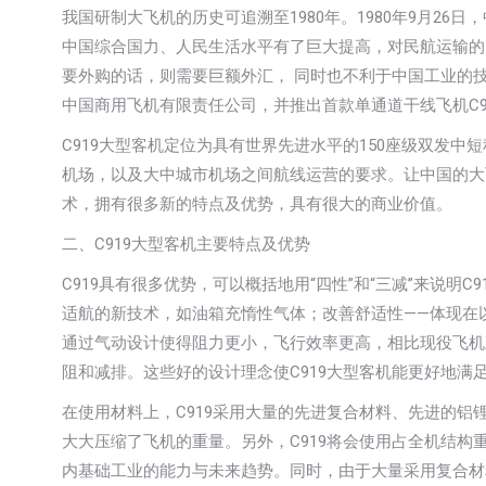
我国研制大飞机的历史可追溯至1980年。1980年9月2
中国综合国力、人民生活水平有了巨大提高，对民航运输的需
要外购的话，则需要巨额外汇， 同时也不利于中国工业的
中国商用飞机有限责任公司，并推出首款单通道干线飞机C9
C919大型客机定位为具有世界先进水平的150座级双发中
机场，以及大中城市机场之间航线运营的要求。让中国的大
术，拥有很多新的特点及优势，具有很大的商业价值。
二、C919大型客机主要特点及优势
C919具有很多优势，可以概括地用“四性”和“三减”来说
适航的新技术，如油箱充惰性气体；改善舒适性——体现在
通过气动设计使得阻力更小，飞行效率更高，相比现役飞机直
阻和减排。这些好的设计理念使C919大型客机能更好地满
在使用材料上，C919采用大量的先进复合材料、先进的铝
大大压缩了飞机的重量。另外，C919将会使用占全机结构重
内基础工业的能力与未来趋势。同时，由于大量采用复合材料