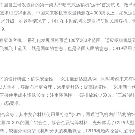
6日，中国自主研发设计的第一架大型喷气式运输机“运十”首次试飞。改
求也变得更高。中国未来客机需求量预测在4 000架以上，如果这
技术升级。在这种情况下，中国在本世纪初决定自行研制民用客机，
l9。
短程窄体客机， 系列化发展后将覆盖130至200座范围，适应枢纽机场
飞机飞上蓝天，既是国家的意志，也是全国人民的意志。C919采用
明C919的设计特点：确保安全性——采用最新适航条例，同时考虑未来
以人为本，客舱布局更合理，乘坐更舒适；提高经济性——采用新一
接使用成本降低10％；注重环保性——碳排放减少50％。“三减”是
足市场要求。
锂合金等，其中复合材料使用量将达到20%，再通过飞机内部结构的
量20-30%的国产铝合金、钛合金及钢等材料，充分体现了C919大
，较国外同类型飞机80分贝的机舱噪音，C919机舱内噪音可望降到