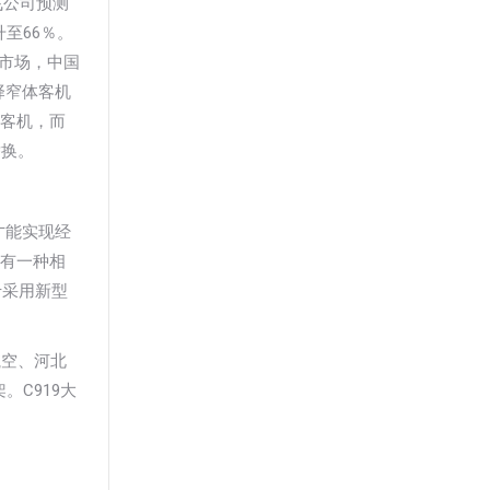
飞公司预测
至66％。
大市场，中国
择窄体客机
体客机，而
替换。
才能实现经
该有一种相
于采用新型
航空、河北
架。C919大