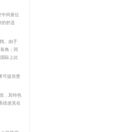
坐中间座位
好的舒适
开阔。由于
安装角；同
于国际上比
前者可提供更
系统，其特色
系统使其在