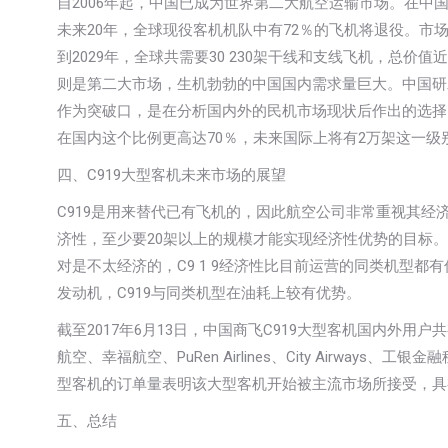
自2006年起，中国已成为世界第二大航空运输市场。在
未来20年，全球现役客机机队中有72％的飞机将退役。市场
到2029年，全球共需要30 230架干线和支线飞机，总价
则是第二大市场，生机勃勃的中国国内需求量巨大。中国研
作为突破口，是在分析国内外的民机市场现状后作出的选择，
在国内这个比例更高达70％，未来国际上将有2万架这一级
四、C919大型客机未来市场的展望
C919是用来替代已有飞机的，因此航空公司非常重视其
济性，至少要20架以上的规模才能实现经济性优势的目标。
对是不太经济的，C9 1 9经济性比目前运营的同类机型都
发动机，C919与同类机型在油耗上较有优势。
截至2017年6月13日，中国商飞C919大型客机国内外
航空、幸福航空、PuRen Airlines、City Airwa
型客机的订单量表明该大型客机开始被主流市场所接受，具
五、总结