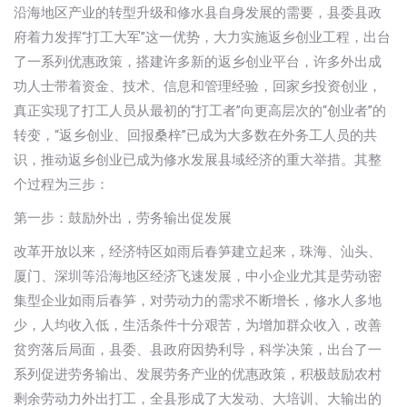
沿海地区产业的转型升级和修水县自身发展的需要，县委县政
府着力发挥“打工大军”这一优势，大力实施返乡创业工程，出台
了一系列优惠政策，搭建许多新的返乡创业平台，许多外出成
功人士带着资金、技术、信息和管理经验，回家乡投资创业，
真正实现了打工人员从最初的“打工者”向更高层次的“创业者”的
转变，“返乡创业、回报桑梓”已成为大多数在外务工人员的共
识，推动返乡创业已成为修水发展县域经济的重大举措。其整
个过程为三步：
第一步：鼓励外出，劳务输出促发展
改革开放以来，经济特区如雨后春笋建立起来，珠海、汕头、
厦门、深圳等沿海地区经济飞速发展，中小企业尤其是劳动密
集型企业如雨后春笋，对劳动力的需求不断增长，修水人多地
少，人均收入低，生活条件十分艰苦，为增加群众收入，改善
贫穷落后局面，县委、县政府因势利导，科学决策，出台了一
系列促进劳务输出、发展劳务产业的优惠政策，积极鼓励农村
剩余劳动力外出打工，全县形成了大发动、大培训、大输出的