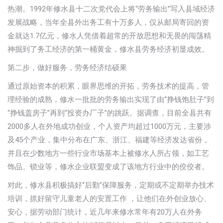
热潮。1992年修水县十二次党代会上将“劳务输出”写入县域经济
发展战略，当年全县外出务工有十万多人，仅从邮局寄回的资
金就达1.7亿元，修水人凭借着超常的开放思想和无畏的闯荡精
神掘到了务工经济的第一桶黄金，修水县劳务经济初显成效。
第二步，做好服务，劳务经济结硕果
通过原始资本的积累，眼界思维的开拓，劳务技术的提高，管
理经验的成熟，修水一批批的劳务输出实现了由“挣钱饱肚子”到
“挣钱盖房子”再到“投资办厂子”的跳跃。据调查，目前全县共有
2000多人在外地成功创业，个人资产均超过1000万元，主要涉
及45个产业，集中分布在广东、浙江、福建等经济发达省份，
并且在少数地方一些行业市场基本上被修水人所占领，如工艺
饰品、锁业等，修水企业联盟变成了该地方行业中的佼佼者。
对此，修水县积极搞好“后勤”保障服务，定期或不定期举办技术
培训，抓好留守儿童老人的安置工作 ，让他们在外创业放心、
安心，据劳动部门统计，近几年来修水常年有20万人在外务