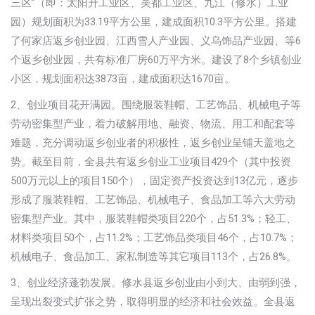
三区”（即：太阳升工业区、吴都工业区、九江（修水）工业
园）规划面积为33.19平方公里，建成面积10.3平方公里。搭建
了何家店返乡创业园、江西雪人产业园、义乌饰品产业园、等6
个返乡创业园，共有标准厂房60万平方米。建设了8个乡镇创业
小区，规划面积达3873亩，建成面积达1670亩。
2、创业项目花开满园。围绕服装鞋帽、工艺饰品、机械电子等
劳动密集型产业，着力破解用地、融资、物流、用工和配套等
难题，充分调动返乡创业者的积极性，返乡创业呈铺天盖地之
势。截至目前，全县共有返乡创业工业项目429个（其中投资
500万元以上的项目150个），固定资产投资达到13亿元，逐步
形成了服装鞋帽、工艺饰品、机械电子、食品加工等六大劳动
密集型产业。其中，服装鞋帽类项目220个，占51.3%；轻工、
材料类项目50个，占11.2%；工艺饰品类项目46个，占10.7%；
机械电子、食品加工、家私制造等其它项目113个，占26.8%。
3、创业经济蓬勃发展。修水县返乡创业由小到大、由弱到强，
呈现出裂变式扩张之势，取得明显的经济和社会效益。全县返