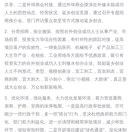
共享。二是外埠商会对接。通过外埠商会摸清在外修水籍成功
人士的思想动态、经营状况、返乡创业意愿，通过召开专题招
商推介会、登门拜访重点攻坚等方式推动返乡创业。
2、分类招商，按企施策。按照在外创业成功人士从事产业、市
场前景、投资实力等综合性因素，有针对性的跟踪对接，提高
项目落户的实效性。一绕食品医药、机械电子、矿产品加工三
大主导产业，在税收、工业用地等方面给予优惠政策，吸引有
投资实力的在外创业成功人士到修水创办企业。鼓励返乡创业
人士不拘形式、类型、规模创家业，宜工则工，宜农则农，宜
商则商，宜大则大，宜小则小，突出“小规模、大群体”，真正形
成大众创业、万众创新新格局。
3、优化环境，强化服务。大力优化发展环境，着力营造重商、
亲商、护商、安商的浓厚氛围。一是提高行政审批效能。尽可
能少一些行政干扰，多一些“搭台”行为，坚决杜绝政府权力部门
化、部门权力利益化。进一步清理和精简审批项目，减少审批
环节，缩短审批时限。二是开辟项目建设“绿色通道”。深化体制