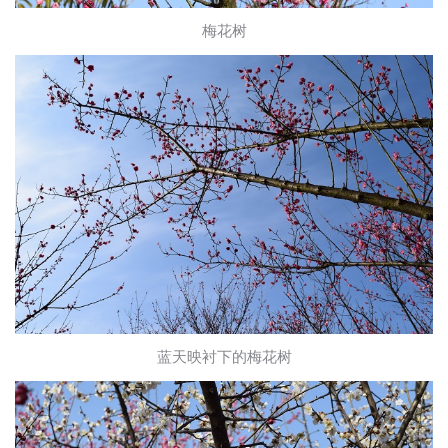
梅花树
蓝天映衬下的梅花树