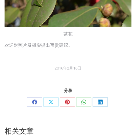
茶花
欢迎对照片及摄影提出宝贵建议。
2016年2月16日
分享
分
分
分
分
分
享
享
享
享
享
Facebook
X
Pinterest
WhatsApp
LinkedIn
相关文章