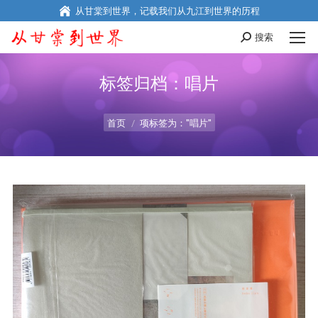
从甘棠到世界，记载我们从九江到世界的历程
搜索
搜
索
标签归档：
唱片
您在这里：
首页
项标签为："唱片"