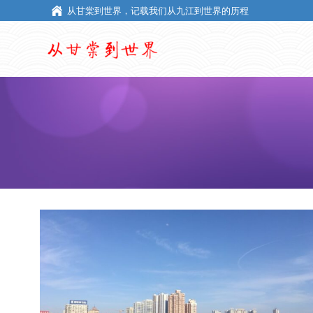
从甘棠到世界，记载我们从九江到世界的历程
从甘棠到世界，记载我们从九江到世界的历程