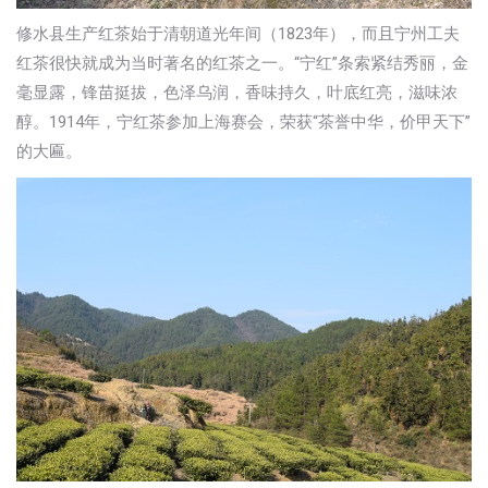
修水县生产红茶始于清朝道光年间（1823年），而且宁州工夫
红茶很快就成为当时著名的红茶之一。“宁红”条索紧结秀丽，金
毫显露，锋苗挺拔，色泽乌润，香味持久，叶底红亮，滋味浓
醇。1914年，宁红茶参加上海赛会，荣获“茶誉中华，价甲天下”
的大匾。