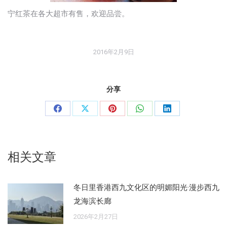
宁红茶在各大超市有售，欢迎品尝。
2016年2月9日
分享
分
分
分
分
分
享
享
享
享
享
Facebook
X
Pinterest
WhatsApp
LinkedIn
相关文章
冬日里香港西九文化区的明媚阳光·漫步西九
龙海滨长廊
2026年2月27日