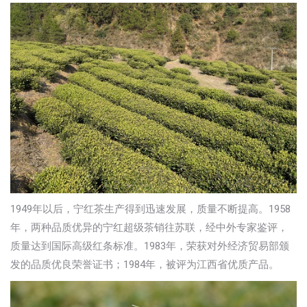
1949年以后，宁红茶生产得到迅速发展，质量不断提高。1958
年，两种品质优异的宁红超级茶销往苏联，经中外专家鉴评，
质量达到国际高级红条标准。1983年，荣获对外经济贸易部颁
发的品质优良荣誉证书；1984年，被评为江西省优质产品。