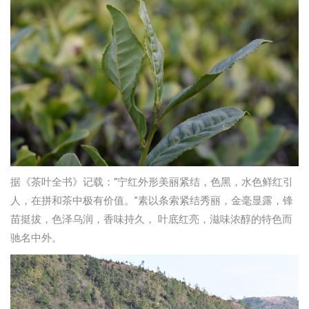
据《茶叶全书》记载：“宁红外形美丽紧结，色黑，水色鲜红引
人，在拼和茶中极有价值。”素以条索紧结秀丽，金毫显露，锋
苗挺拔，色泽乌润，香味持久， 叶底红亮，滋味浓醇的特色而
驰名中外。