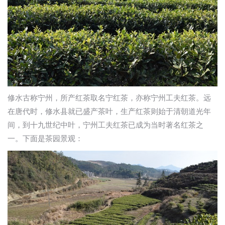
修水古称宁州，所产红茶取名宁红茶，亦称宁州工夫红茶。远
在唐代时，修水县就已盛产茶叶，生产红茶则始于清朝道光年
间，到十九世纪中叶，宁州工夫红茶已成为当时著名红茶之
一。下面是茶园景观：