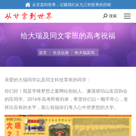
从甘棠到世界，记载我们从九江到世界的历程
搜索
Search:
给大瑞及同文零班的高考祝福
您在这里：
首页
生活点滴
给大瑞及同…
亲爱的大瑞同学以及同文科技零班的同学：
你们好！我是学锋梦想之窗网站创始人、濂溪琥珀山友谊协会
的匡同学。2016年高考即将到来，希望你们以一颗平常心，发
挥出应有的水平，衷心祝福你们考入心中所梦想的大学。